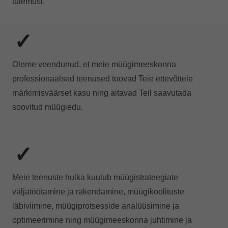
tulemusi.
✓
Oleme veendunud, et meie müügimeeskonna
professionaalsed teenused toovad Teie ettevõttele
märkimisväärset kasu ning aitavad Teil saavutada
soovitud müügiedu.
✓
Meie teenuste hulka kuulub müügistrateegiate
väljatöötamine ja rakendamine, müügikoolituste
läbiviimine, müügiprotsesside analüüsimine ja
optimeerimine ning müügimeeskonna juhtimine ja