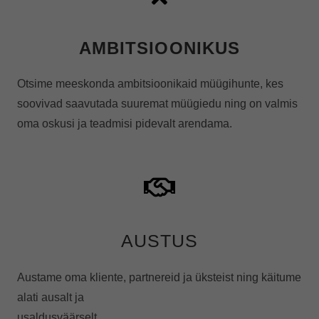
AMBITSIOONIKUS
Otsime meeskonda ambitsioonikaid müügihunte, kes
soovivad saavutada suuremat müügiedu ning on valmis
oma oskusi ja teadmisi pidevalt arendama.
AUSTUS
Austame oma kliente, partnereid ja üksteist ning käitume
alati ausalt ja
usaldusväärselt.