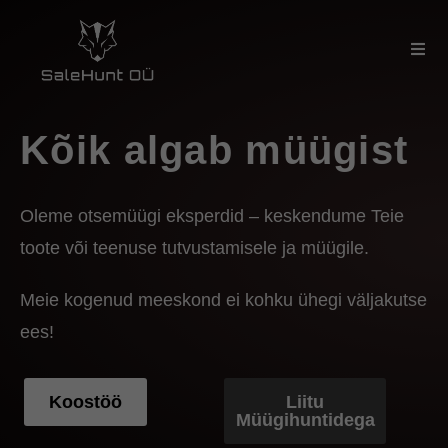
Kõik algab müügist
Oleme otsemüügi eksperdid – keskendume Teie
toote või teenuse tutvustamisele ja müügile.
Meie kogenud meeskond ei kohku ühegi väljakutse
ees!
Koostöö
Liitu
Müügihuntidega