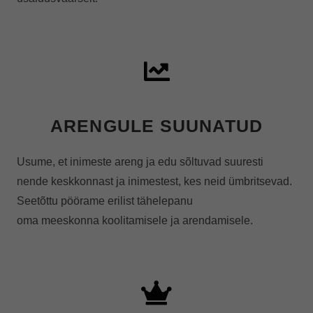
ARENGULE SUUNATUD​
Usume, et inimeste areng ja edu sõltuvad suuresti
nende keskkonnast ja inimestest, kes neid ümbritsevad.
Seetõttu pöörame erilist tähelepanu
oma meeskonna koolitamisele ja arendamisele.